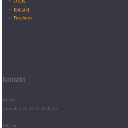
O nás
Kontakt
Facebook
Kontakt
Adresa:
Záhradná 19, 07501 Trebišov
Telefón: