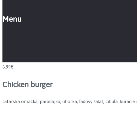
Menu
6.99€
Chicken burger
tatárska omáčka, paradajka, uhorka, ľadový šalát, cibuľa, kuracie
Prev
Next