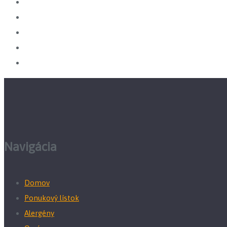
Navigácia
Domov
Ponukový lístok
Alergény