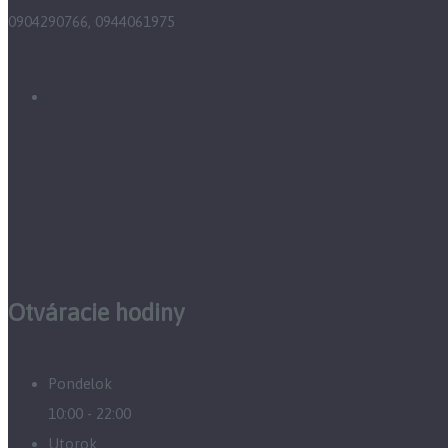
0904290766, 0944061975
Otváracie hodiny
Pondelok
10:00 - 22:00
Utorok