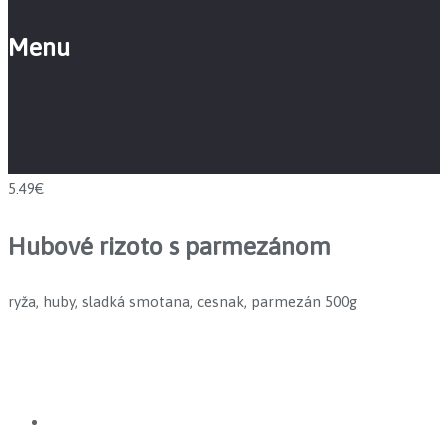
Menu
5.49€
Hubové rizoto s parmezánom
ryža, huby, sladká smotana, cesnak, parmezán 500g
Prev
Next