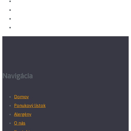
Navigácia
Domov
Ponukový lístok
Alergény
O nás