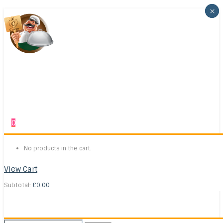
×
×
0
No products in the cart.
View Cart
Subtotal:
£
0.00