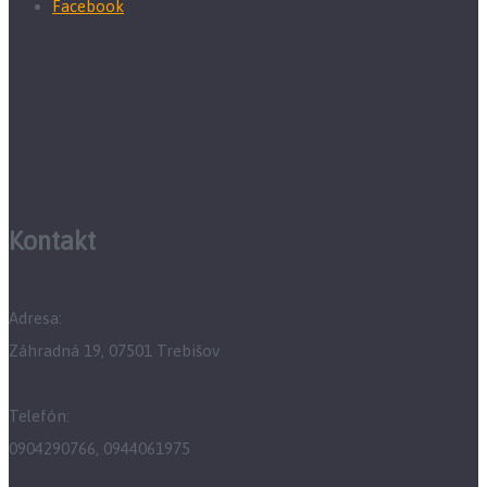
Facebook
Kontakt
Adresa:
Záhradná 19, 07501 Trebišov
Telefón:
0904290766, 0944061975