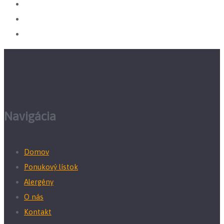
Navigácia
Domov
Ponukový lístok
Alergény
O nás
Kontakt