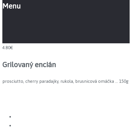
Menu
4.80€
Grilovaný encián
prosciutto, cherry paradajky, rukola, brusnicová omáčka … 150g
Prev
Next