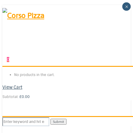
×
×
0
No products in the cart.
View Cart
Subtotal:
£
0.00
Search
for: