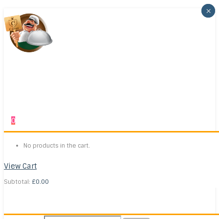
×
×
0
No products in the cart.
View Cart
Subtotal:
£
0.00