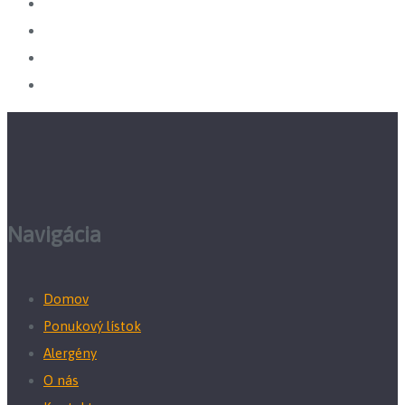
Navigácia
Domov
Ponukový lístok
Alergény
O nás