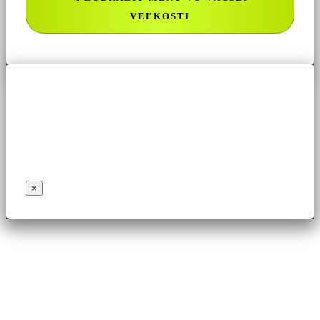
VEĽKOSTI
×