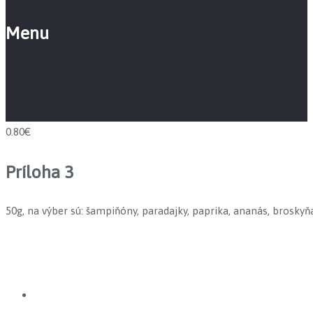
Menu
0.80€
Príloha 3
50g, na výber sú: šampiňóny, paradajky, paprika, ananás, broskyňa,
Prev
Next