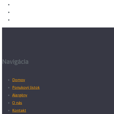
Navigácia
Domov
Ponukový lístok
Alergény
O nás
Kontakt