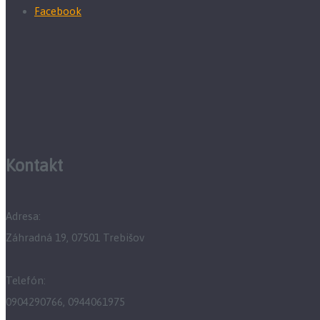
Facebook
Kontakt
Adresa:
Záhradná 19, 07501 Trebišov
Telefón:
0904290766, 0944061975