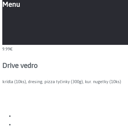
Menu
9.99€
Drive vedro
krídla (10ks), dresing, pizza tyčinky (300g), kur. nugetky (10ks)
Prev
Next